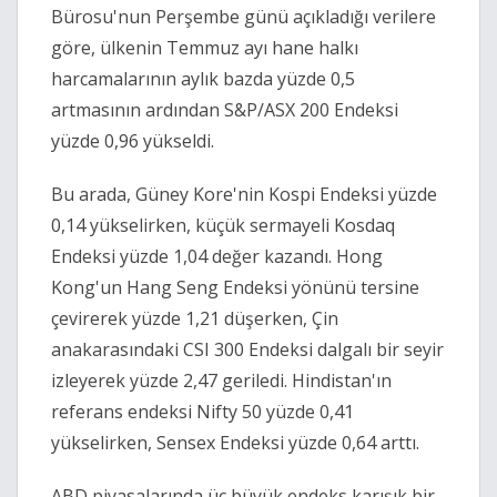
Bürosu'nun Perşembe günü açıkladığı verilere
göre, ülkenin Temmuz ayı hane halkı
harcamalarının aylık bazda yüzde 0,5
artmasının ardından S&P/ASX 200 Endeksi
yüzde 0,96 yükseldi.
Bu arada, Güney Kore'nin Kospi Endeksi yüzde
0,14 yükselirken, küçük sermayeli Kosdaq
Endeksi yüzde 1,04 değer kazandı. Hong
Kong'un Hang Seng Endeksi yönünü tersine
çevirerek yüzde 1,21 düşerken, Çin
anakarasındaki CSI 300 Endeksi dalgalı bir seyir
izleyerek yüzde 2,47 geriledi. Hindistan'ın
referans endeksi Nifty 50 yüzde 0,41
yükselirken, Sensex Endeksi yüzde 0,64 arttı.
ABD piyasalarında üç büyük endeks karışık bir